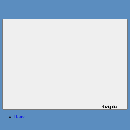
Navigatie
Home