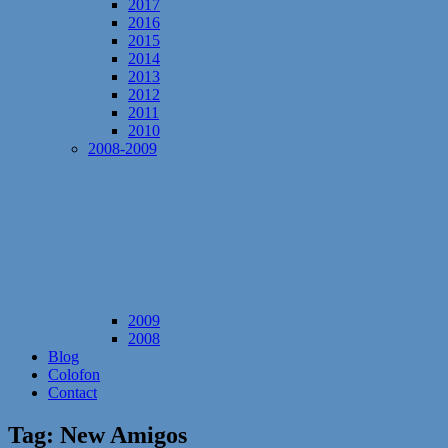
2017
2016
2015
2014
2013
2012
2011
2010
2008-2009
2009
2008
Blog
Colofon
Contact
Tag:
New Amigos