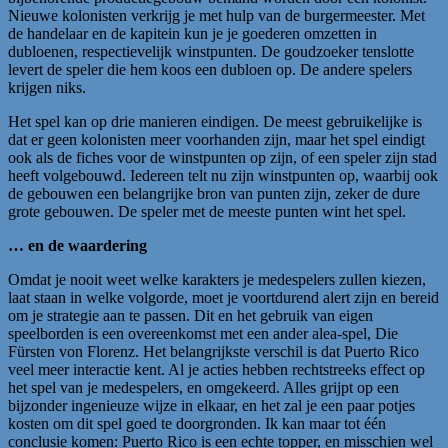
Nieuwe kolonisten verkrijg je met hulp van de burgermeester. Met
de handelaar en de kapitein kun je je goederen omzetten in
dubloenen, respectievelijk winstpunten. De goudzoeker tenslotte
levert de speler die hem koos een dubloen op. De andere spelers
krijgen niks.
Het spel kan op drie manieren eindigen. De meest gebruikelijke is
dat er geen kolonisten meer voorhanden zijn, maar het spel eindigt
ook als de fiches voor de winstpunten op zijn, of een speler zijn stad
heeft volgebouwd. Iedereen telt nu zijn winstpunten op, waarbij ook
de gebouwen een belangrijke bron van punten zijn, zeker de dure
grote gebouwen. De speler met de meeste punten wint het spel.
… en de waardering
Omdat je nooit weet welke karakters je medespelers zullen kiezen,
laat staan in welke volgorde, moet je voortdurend alert zijn en bereid
om je strategie aan te passen. Dit en het gebruik van eigen
speelborden is een overeenkomst met een ander alea-spel, Die
Fürsten von Florenz. Het belangrijkste verschil is dat Puerto Rico
veel meer interactie kent. Al je acties hebben rechtstreeks effect op
het spel van je medespelers, en omgekeerd. Alles grijpt op een
bijzonder ingenieuze wijze in elkaar, en het zal je een paar potjes
kosten om dit spel goed te doorgronden. Ik kan maar tot één
conclusie komen: Puerto Rico is een echte topper, en misschien wel