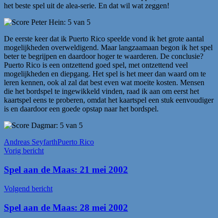
het beste spel uit de alea-serie. En dat wil wat zeggen!
De eerste keer dat ik Puerto Rico speelde vond ik het grote aantal
mogelijkheden overweldigend. Maar langzaamaan begon ik het spel
beter te begrijpen en daardoor hoger te waarderen. De conclusie?
Puerto Rico is een ontzettend goed spel, met ontzettend veel
mogelijkheden en diepgang. Het spel is het meer dan waard om te
leren kennen, ook al zal dat best even wat moeite kosten. Mensen
die het bordspel te ingewikkeld vinden, raad ik aan om eerst het
kaartspel eens te proberen, omdat het kaartspel een stuk eenvoudiger
is en daardoor een goede opstap naar het bordspel.
Andreas Seyfarth
Puerto Rico
Bericht
Vorig bericht
navigatie
Spel aan de Maas: 21 mei 2002
Volgend bericht
Spel aan de Maas: 28 mei 2002