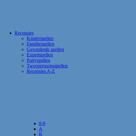
Recensies
Kinderspellen
Familiespellen
Gevorderde spellen
Expertspellen
Partyspellen
Tweepersoonsspellen
Recensies A-Z
0-9
A
B