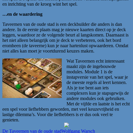
en inrichting van de kroeg wint het spel.
…en de waardering
Taveernen van de oude stad is een deckbuilder die anders is dan
andere. In de eerste plaats mag je nieuwe kaarten direct op je deck
leggen, waardoor ze de volgende beurt al langskomen. Daarnaast is
het niet alleen belangrijk om je deck te verbeteren, ook het bord
eromheen (de taveerne) kun je naar hartenlust opwaarderen. Omdat
niet alles kan moet je voortdurend keuzes maken.
Wat Taveernen echt interessant
maakt zijn de ingebouwde
modules. Module 1 is de
instapversie van het spel, waar je
de meeste regels al leert kennen.
Als je toe bent aan iets
complexers kun je stapsgewijs de
andere modules ook gebruiken.
Met de vijfde en laatste is het echt
een spel voor liefhebbers geworden, met veel keuzevrijheid en
lastige dilemma’s. Voor die liefhebbers is er dus ook veel te
genieten.
De Taveernen van de oude stad
Wolfgang Warsch