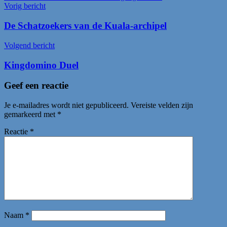
Bericht
Vorig bericht
navigatie
De Schatzoekers van de Kuala-archipel
Volgend bericht
Kingdomino Duel
Geef een reactie
Je e-mailadres wordt niet gepubliceerd.
Vereiste velden zijn
gemarkeerd met
*
Reactie
*
Naam
*