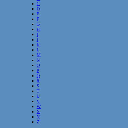
C
D
E
F
G
H
I
J
K
L
M
N
O
P
Q
R
S
T
U
V
W
X
Y
Z