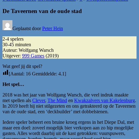
De Taveernen van de oude stad
Geplaatst door
Peter Hein
2-4 spelers
30-45 minuten
Auteur: Wolfgang Warsch
Uitgever:
999 Games
(2019)
Wat geef jij dit spel?
[Aantal:
16
Gemiddelde:
4.1
]
Het spel…
2018 was het jaar van Wolfgang Warsch, die veel indruk maakte
met spellen als
Clever
,
The Mind
en
Kwakzalvers van Kakelenburg
.
In 2019 heeft hij niet stilgezeten en ons getrakteerd op de Taveernen
van de oude stad, een ‘deckbuilder’ met dobbelstenen.
Iedere speler beheert een bruine kroeg ergens in het Diepe Dal, met
maar een doel: zoveel mogelijk bier verkopen aan zo hip mogelijke
gasten. Alles wordt daarbij uit de kast getrokken: vuurspuwers,
danseressen, barden, borrels, maar vooral heel veel bier.