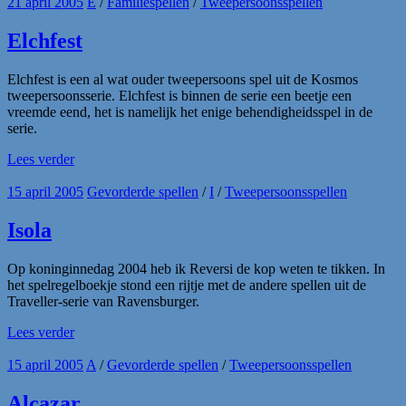
21 april 2005
E
/
Familiespellen
/
Tweepersoonsspellen
Elchfest
Elchfest is een al wat ouder tweepersoons spel uit de Kosmos
tweepersoonsserie. Elchfest is binnen de serie een beetje een
vreemde eend, het is namelijk het enige behendigheidsspel in de
serie.
Lees verder
15 april 2005
Gevorderde spellen
/
I
/
Tweepersoonsspellen
Isola
Op koninginnedag 2004 heb ik Reversi de kop weten te tikken. In
het spelregelboekje stond een rijtje met de andere spellen uit de
Traveller-serie van Ravensburger.
Lees verder
15 april 2005
A
/
Gevorderde spellen
/
Tweepersoonsspellen
Alcazar