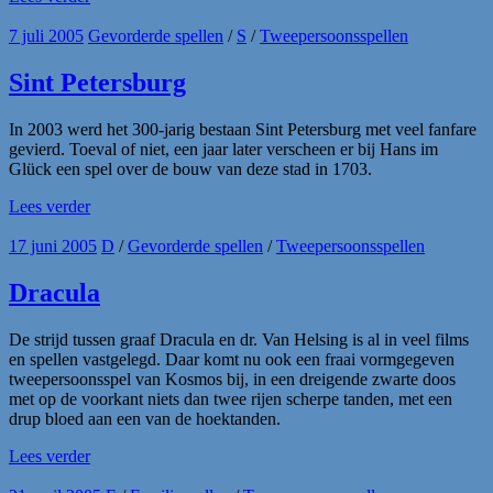
7 juli 2005
Gevorderde spellen
/
S
/
Tweepersoonsspellen
Sint Petersburg
In 2003 werd het 300-jarig bestaan Sint Petersburg met veel fanfare
gevierd. Toeval of niet, een jaar later verscheen er bij Hans im
Glück een spel over de bouw van deze stad in 1703.
Lees verder
17 juni 2005
D
/
Gevorderde spellen
/
Tweepersoonsspellen
Dracula
De strijd tussen graaf Dracula en dr. Van Helsing is al in veel films
en spellen vastgelegd. Daar komt nu ook een fraai vormgegeven
tweepersoonsspel van Kosmos bij, in een dreigende zwarte doos
met op de voorkant niets dan twee rijen scherpe tanden, met een
drup bloed aan een van de hoektanden.
Lees verder