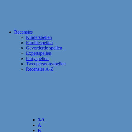
Recensies
Kinderspellen
Familiespellen
Gevorderde spellen
Expertspellen
Partyspellen
Tweepersoonsspellen
Recensies A-Z
0-9
A
B